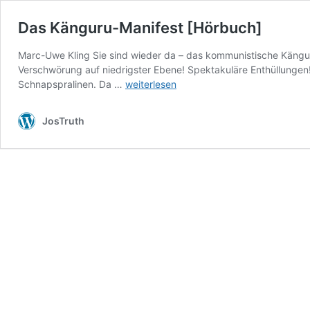
Das Känguru-Manifest [Hörbuch]
Marc-Uwe Kling Sie sind wieder da – das kommunistische Känguru
Verschwörung auf niedrigster Ebene! Spektakuläre Enthüllungen!
Das
Schnapspralinen. Da …
weiterlesen
Känguru-
Manifest
JosTruth
[Hörbuch]