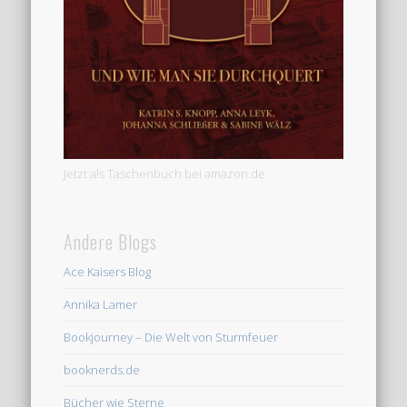
Jetzt als Taschenbuch bei amazon.de
Andere Blogs
Ace Kaisers Blog
Annika Lamer
Bookjourney – Die Welt von Sturmfeuer
booknerds.de
Bücher wie Sterne