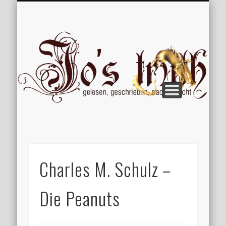
VERÖFFENTLICHUNGEN
WILLKOMMEN
IMPRESSUM
ÜBER MICH
VERTIPPT
EXTRAS
BLOG
Jo
Charles M. Schulz –
Die Peanuts