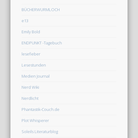
BÜCHERWURMLOCH
e13
Emily Bold
ENDPUNKT -Tagebuch
lesefieber
Lesestunden
Medien Journal
Nerd Wiki
Nerdlicht
Phantastik-Couch.de
Plot Whisperer
Soleils Literaturblog