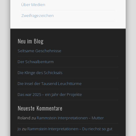
Über Medien
Zweifragezeichen
Neu im Blog
Seltsame Geschehnisse
Der Schwalbenturm
Die Klinge des Schicksals
Die Insel der Tausend Leuchttürme
Das war 2025 – ein Jahr der Projekte
Neueste Kommentare
Roland
zu
Rammstein Interpretationen – Mutter
Jo
zu
Rammstein Interpretationen – Du riechst so gut