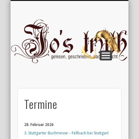
VERÖFFENTLICHUNGEN
WILLKOMMEN
IMPRESSUM
ÜBER MICH
VERTIPPT
EXTRAS
BLOG
Jo
Termine
28. Februar 2026
3. Stuttgarter Buchmesse – Fellbach bei Stuttgart