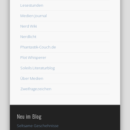
Lesestunden
Medien Journal
Nerd Wiki
Nerdlicht
Phantastik-Couch.de
Plot Whisperer
Soleils Literaturblog
Über Medien
Zweifragezeichen
Neu im Blog
Seltsame Geschehnisse