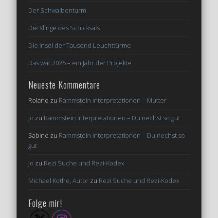
Der Schwalbenturm
Die Klinge des Schicksals
Die Insel der Tausend Leuchttürme
Das war 2025 – ein Jahr der Projekte
Neueste Kommentare
Roland
zu
Rammstein Interpretationen – Mutter
Jo
zu
Rammstein Interpretationen – Du riechst so gut
Sabine
zu
Rammstein Interpretationen – Du riechst so
gut
Jo
zu
Rezi Suche und Rezi-Kodex
Michael Kothe, Autor
zu
Rezi Suche und Rezi-Kodex
Folge mir!