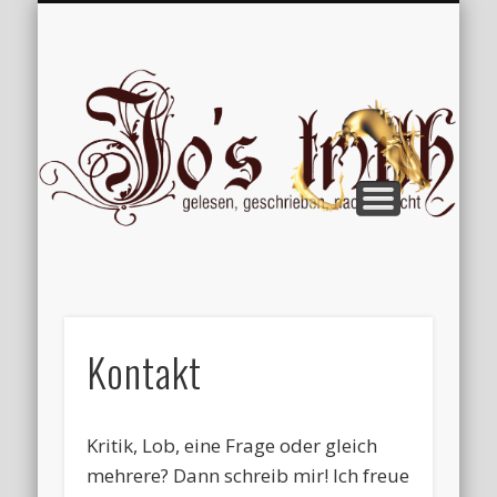
VERÖFFENTLICHUNGEN
WILLKOMMEN
IMPRESSUM
ÜBER MICH
VERTIPPT
EXTRAS
BLOG
Jo
Kontakt
Kritik, Lob, eine Frage oder gleich
mehrere? Dann schreib mir! Ich freue