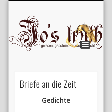
VERÖFFENTLICHUNGEN
WILLKOMMEN
IMPRESSUM
ÜBER MICH
VERTIPPT
EXTRAS
BLOG
Jo
Briefe an die Zeit
Gedichte