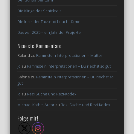
Der Schwalbenturm
Die Klinge des Schicksals
Die Insel der Tausend Leuchttürme
Das war 2025 – ein Jahr der Projekte
Neueste Kommentare
Roland
zu
Rammstein Interpretationen – Mutter
Jo
zu
Rammstein Interpretationen – Du riechst so gut
Sabine
zu
Rammstein Interpretationen – Du riechst so
gut
Jo
zu
Rezi Suche und Rezi-Kodex
Michael Kothe, Autor
zu
Rezi Suche und Rezi-Kodex
Folge mir!