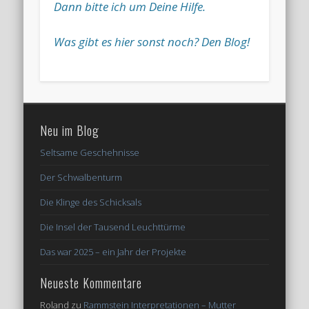
Dann bitte ich um Deine Hilfe.
Was gibt es hier sonst noch? Den Blog!
Neu im Blog
Seltsame Geschehnisse
Der Schwalbenturm
Die Klinge des Schicksals
Die Insel der Tausend Leuchttürme
Das war 2025 – ein Jahr der Projekte
Neueste Kommentare
Roland
zu
Rammstein Interpretationen – Mutter