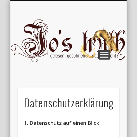
VERÖFFENTLICHUNGEN
WILLKOMMEN
IMPRESSUM
ÜBER MICH
VERTIPPT
EXTRAS
BLOG
Jo
Datenschutzerklärung
1. Datenschutz auf einen Blick