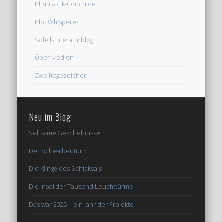
Phantastik-Couch.de
Plot Whisperer
Soleils Literaturblog
Über Medien
Zweifragezeichen
Neu im Blog
Seltsame Geschehnisse
Der Schwalbenturm
Die Klinge des Schicksals
Die Insel der Tausend Leuchttürme
Das war 2025 – ein Jahr der Projekte