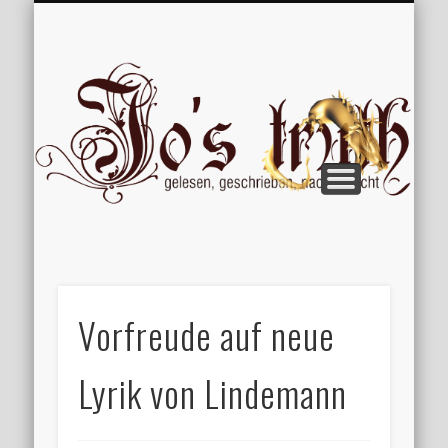
VERÖFFENTLICHUNGEN
WILLKOMMEN
IMPRESSUM
ÜBER MICH
VERTIPPT
EXTRAS
BLOG
Jo
Vorfreude auf neue
Lyrik von Lindemann