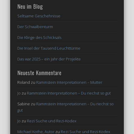
Neu im Blog
Seltsame Geschehnisse
Der Schwalbenturm
Die Klinge des Schicksals
Die Insel der Tausend Leuchttürme
Das war 2025 – ein Jahr der Projekte
Neueste Kommentare
Roland
zu
Rammstein Interpretationen – Mutter
Jo
zu
Rammstein Interpretationen – Du riechst so gut
Sabine
zu
Rammstein Interpretationen – Du riechst so
gut
Jo
zu
Rezi Suche und Rezi-Kodex
Michael Kothe, Autor
zu
Rezi Suche und Rezi-Kodex