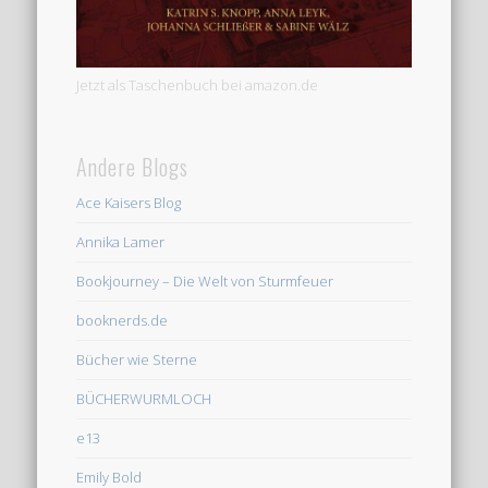
Jetzt als Taschenbuch bei amazon.de
Andere Blogs
Ace Kaisers Blog
Annika Lamer
Bookjourney – Die Welt von Sturmfeuer
booknerds.de
Bücher wie Sterne
BÜCHERWURMLOCH
e13
Emily Bold