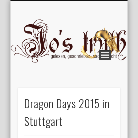
VERÖFFENTLICHUNGEN
WILLKOMMEN
IMPRESSUM
ÜBER MICH
VERTIPPT
EXTRAS
BLOG
Jo
Dragon Days 2015 in
Stuttgart