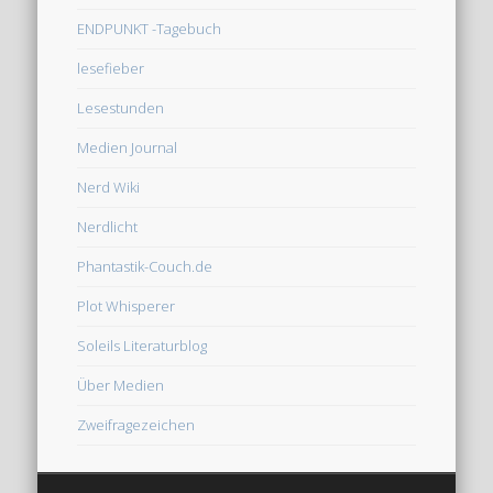
ENDPUNKT -Tagebuch
lesefieber
Lesestunden
Medien Journal
Nerd Wiki
Nerdlicht
Phantastik-Couch.de
Plot Whisperer
Soleils Literaturblog
Über Medien
Zweifragezeichen