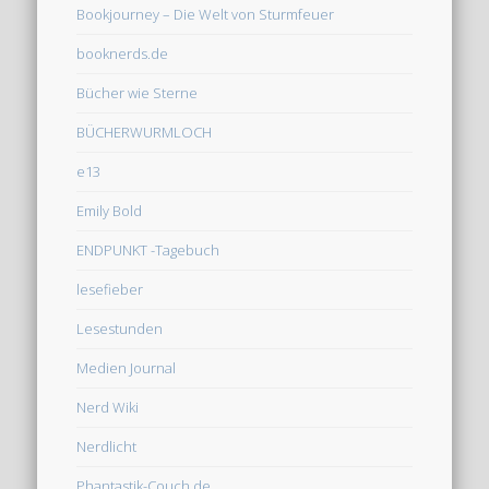
Bookjourney – Die Welt von Sturmfeuer
booknerds.de
Bücher wie Sterne
BÜCHERWURMLOCH
e13
Emily Bold
ENDPUNKT -Tagebuch
lesefieber
Lesestunden
Medien Journal
Nerd Wiki
Nerdlicht
Phantastik-Couch.de