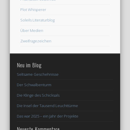
Plot Whisperer
Soleils Literaturblog
Über Medien
Zweifragezeichen
Neu im Blog
Seltsame Geschehnisse
Der Schwalbenturm
Die Klinge des Schicksals
Die Insel der Tausend Leuchttürme
Das war 2025 – ein Jahr der Projekte
Neueste Kommentare