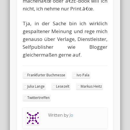
machenâ€œ oder â€žE-Book will ich
nicht, ich nehme nur Print.â€œ.
Tja, in der Sache bin ich wirklich
gespaltener Meinung und rege mich
genauso über Verlage, Dienstleister,
Selfpublisher wie Blogger
gleichermaßen gerne auf.
Frankfurter Buchmesse
Ivo Pala
Julia Lange
Lesezelt
Markus Heitz
Twittertreffen
Written by
Jo