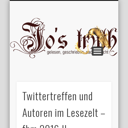
VERÖFFENTLICHUNGEN
WILLKOMMEN
IMPRESSUM
ÜBER MICH
VERTIPPT
EXTRAS
BLOG
Jo
Twittertreffen und
Autoren im Lesezelt –