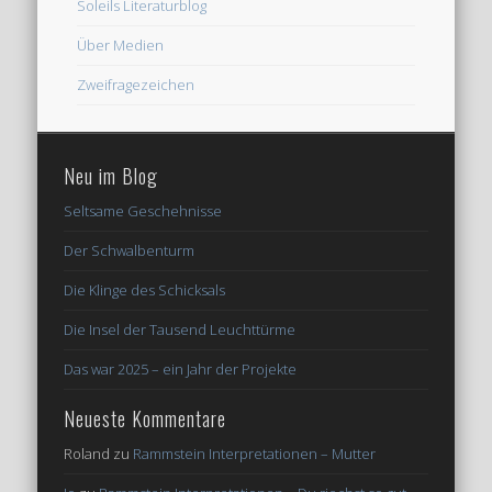
Soleils Literaturblog
Über Medien
Zweifragezeichen
Neu im Blog
Seltsame Geschehnisse
Der Schwalbenturm
Die Klinge des Schicksals
Die Insel der Tausend Leuchttürme
Das war 2025 – ein Jahr der Projekte
Neueste Kommentare
Roland
zu
Rammstein Interpretationen – Mutter