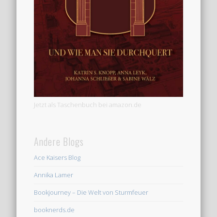
Jetzt als Taschenbuch bei amazon.de
Andere Blogs
Ace Kaisers Blog
Annika Lamer
Bookjourney – Die Welt von Sturmfeuer
booknerds.de