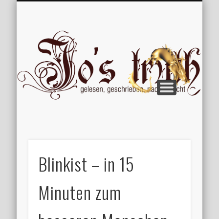
VERÖFFENTLICHUNGEN
WILLKOMMEN
IMPRESSUM
ÜBER MICH
VERTIPPT
EXTRAS
BLOG
Jo
Blinkist – in 15
Minuten zum