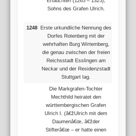
Erlauchten (1265 – 1325),
Sohns des Grafen Ulrich.
1248
Erste urkundliche Nennung des
Dorfes Rotenberg mit der
wehrhaften Burg Wirtemberg,
die genau zwischen der freien
Reichsstadt Esslingen am
Neckar und der Residenzstadt
Stuttgart lag.
Die Markgrafen-Tochter
Mechthild heiratet den
württembergischen Grafen
Ulrich I. (â€žUlrich mit dem
Daumenâ€œ, â€žder
Stifterâ€œ – er hatte einen