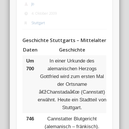
Jo
4. Oktober 2009
Stuttgart
Geschichte Stuttgarts – Mittelalter
Daten
Geschichte
Um
In einer Urkunde des
700
alemanischen Herzogs
Gottfried wird zum ersten Mal
der Ortsname
â€žChanstadaâ€œ (Cannstatt)
erwähnt. Heute ein Stadtteil von
Stuttgart.
746
Cannstatter Blutgericht
(alemanisch – fränkisch).