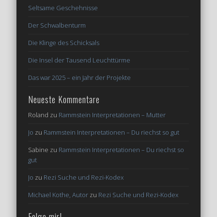
Seltsame Geschehnisse
Der Schwalbenturm
Die Klinge des Schicksals
Die Insel der Tausend Leuchttürme
Das war 2025 – ein Jahr der Projekte
Neueste Kommentare
Roland
zu
Rammstein Interpretationen – Mutter
Jo
zu
Rammstein Interpretationen – Du riechst so gut
Sabine
zu
Rammstein Interpretationen – Du riechst so
gut
Jo
zu
Rezi Suche und Rezi-Kodex
Michael Kothe, Autor
zu
Rezi Suche und Rezi-Kodex
Folge mir!