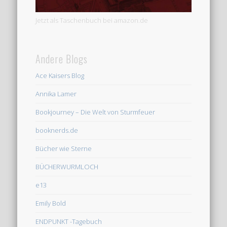
Jetzt als Taschenbuch bei amazon.de
Andere Blogs
Ace Kaisers Blog
Annika Lamer
Bookjourney – Die Welt von Sturmfeuer
booknerds.de
Bücher wie Sterne
BÜCHERWURMLOCH
e13
Emily Bold
ENDPUNKT -Tagebuch