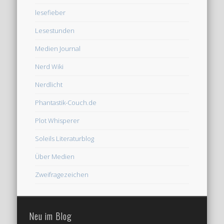
lesefieber
Lesestunden
Medien Journal
Nerd Wiki
Nerdlicht
Phantastik-Couch.de
Plot Whisperer
Soleils Literaturblog
Über Medien
Zweifragezeichen
Neu im Blog