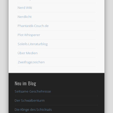
Nerd Wiki
Nerdlicht
Phantastik-Couch.de
Plot Whisperer
Soleils Literaturblog
Über Medien
Zweifragezeichen
Neu im Blog
Seltsame Geschehnisse
Der Schwalbenturm
Die Klinge des Schicksals