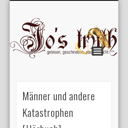
VERÖFFENTLICHUNGEN
WILLKOMMEN
IMPRESSUM
ÜBER MICH
VERTIPPT
EXTRAS
BLOG
Jo
Männer und andere
Katastrophen