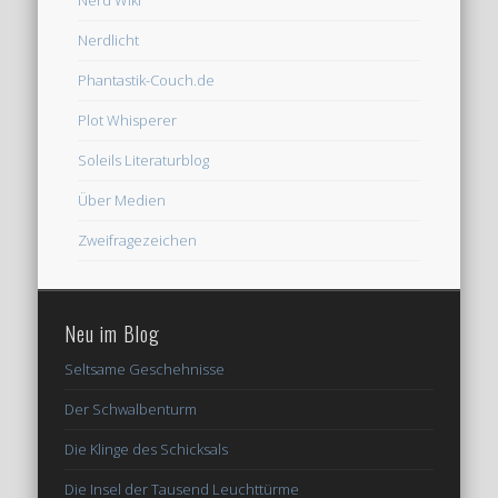
Nerd Wiki
Nerdlicht
Phantastik-Couch.de
Plot Whisperer
Soleils Literaturblog
Über Medien
Zweifragezeichen
Neu im Blog
Seltsame Geschehnisse
Der Schwalbenturm
Die Klinge des Schicksals
Die Insel der Tausend Leuchttürme