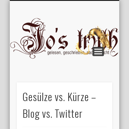
VERÖFFENTLICHUNGEN
WILLKOMMEN
IMPRESSUM
ÜBER MICH
VERTIPPT
EXTRAS
BLOG
Jo
Gesülze vs. Kürze –
Blog vs. Twitter