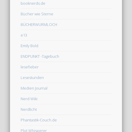
booknerds.de
Bücher wie Sterne
BÜCHERWURMLOCH
e13
Emily Bold
ENDPUNKT -Tagebuch
lesefieber
Lesestunden
Medien Journal
Nerd Wiki
Nerdlicht
Phantastik-Couch.de
Plot Whisperer