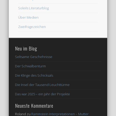
Soleils Literaturblog
Über Medien
Zweifragezeichen
Neu im Blog
Seltsame Geschehnisse
Der Schwalbenturm
Die Klinge des Schicksals
Die Insel der Tausend Leuchttürme
Das war 2025 – ein Jahr der Projekte
Neueste Kommentare
Roland
zu
Rammstein Interpretationen – Mutter