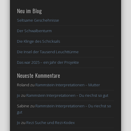
Neu im Blog
Seltsame Geschehnisse
Der Schwalbenturm
Die Klinge des Schicksals
Die Insel der Tausend Leuchttürme
Das war 2025 – ein Jahr der Projekte
Neueste Kommentare
Roland
zu
Rammstein Interpretationen – Mutter
Jo
zu
Rammstein Interpretationen – Du riechst so gut
Sabine
zu
Rammstein Interpretationen – Du riechst so
gut
Jo
zu
Rezi Suche und Rezi-Kodex