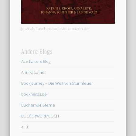
Jetzt als Taschenbuch bei amazon.de
Andere Blogs
Ace Kaisers Blog
Annika Lamer
Bookjourney – Die Welt von Sturmfeuer
booknerds.de
Bücher wie Sterne
BÜCHERWURMLOCH
e13