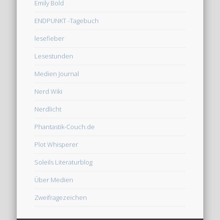
Emily Bold
ENDPUNKT -Tagebuch
lesefieber
Lesestunden
Medien Journal
Nerd Wiki
Nerdlicht
Phantastik-Couch.de
Plot Whisperer
Soleils Literaturblog
Über Medien
Zweifragezeichen