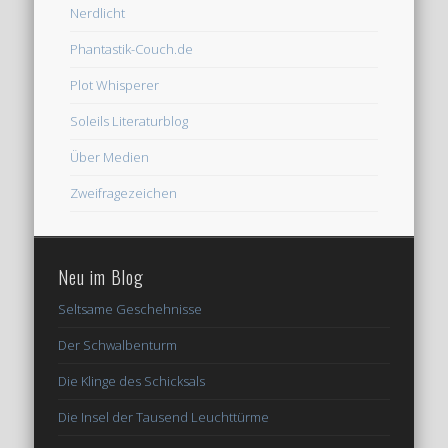
Nerdlicht
Phantastik-Couch.de
Plot Whisperer
Soleils Literaturblog
Über Medien
Zweifragezeichen
Neu im Blog
Seltsame Geschehnisse
Der Schwalbenturm
Die Klinge des Schicksals
Die Insel der Tausend Leuchttürme