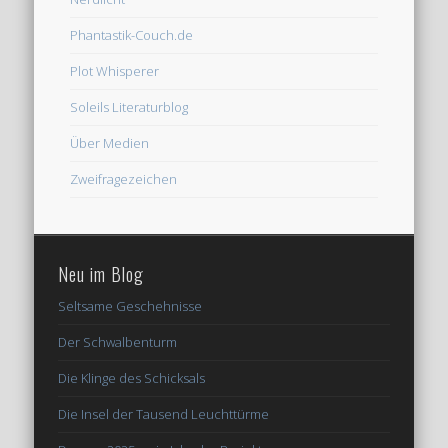
Phantastik-Couch.de
Plot Whisperer
Soleils Literaturblog
Über Medien
Zweifragezeichen
Neu im Blog
Seltsame Geschehnisse
Der Schwalbenturm
Die Klinge des Schicksals
Die Insel der Tausend Leuchttürme