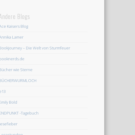
Andere Blogs
Ace Kaisers Blog
Annika Lamer
Bookjourney – Die Welt von Sturmfeuer
booknerds.de
Bücher wie Sterne
BÜCHERWURMLOCH
e13
Emily Bold
ENDPUNKT -Tagebuch
lesefieber
Lesestunden