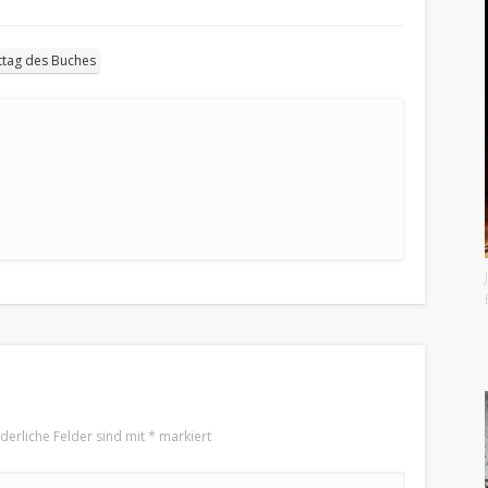
ttag des Buches
rderliche Felder sind mit
*
markiert