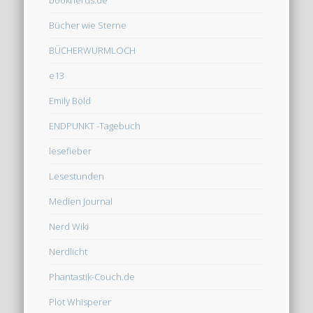
booknerds.de
Bücher wie Sterne
BÜCHERWURMLOCH
e13
Emily Bold
ENDPUNKT -Tagebuch
lesefieber
Lesestunden
Medien Journal
Nerd Wiki
Nerdlicht
Phantastik-Couch.de
Plot Whisperer