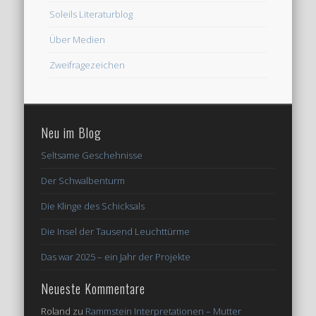
Soleils Literaturblog
Über Medien
Zweifragezeichen
Neu im Blog
Seltsame Geschehnisse
Der Schwalbenturm
Die Klinge des Schicksals
Die Insel der Tausend Leuchttürme
Das war 2025 – ein Jahr der Projekte
Neueste Kommentare
Roland
zu
Rammstein Interpretationen – Mutter