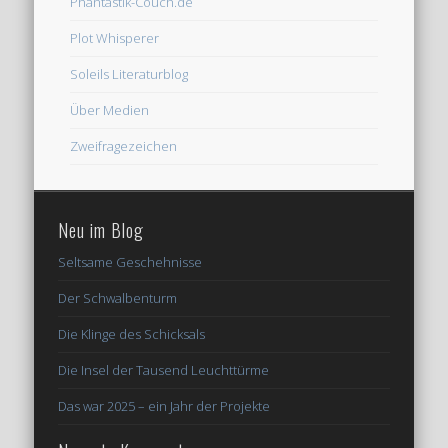
Phantastik-Couch.de
Plot Whisperer
Soleils Literaturblog
Über Medien
Zweifragezeichen
Neu im Blog
Seltsame Geschehnisse
Der Schwalbenturm
Die Klinge des Schicksals
Die Insel der Tausend Leuchttürme
Das war 2025 – ein Jahr der Projekte