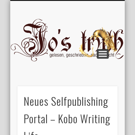
VERÖFFENTLICHUNGEN
WILLKOMMEN
IMPRESSUM
ÜBER MICH
VERTIPPT
EXTRAS
BLOG
Jo
Neues Selfpublishing
Portal – Kobo Writing