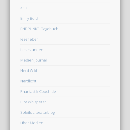
e13
Emily Bold
ENDPUNKT -Tagebuch
lesefieber
Lesestunden
Medien Journal
Nerd Wiki
Nerdlicht
Phantastik-Couch.de
Plot Whisperer
Soleils Literaturblog
Über Medien