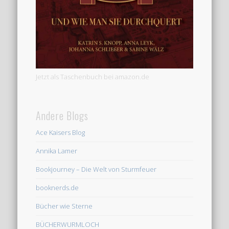
Jetzt als Taschenbuch bei amazon.de
Andere Blogs
Ace Kaisers Blog
Annika Lamer
Bookjourney – Die Welt von Sturmfeuer
booknerds.de
Bücher wie Sterne
BÜCHERWURMLOCH