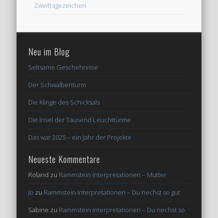
Zweifragezeichen
Neu im Blog
Seltsame Geschehnisse
Der Schwalbenturm
Die Klinge des Schicksals
Die Insel der Tausend Leuchttürme
Das war 2025 – ein Jahr der Projekte
Neueste Kommentare
Roland
zu
Rammstein Interpretationen – Mutter
Jo
zu
Rammstein Interpretationen – Du riechst so gut
Sabine
zu
Rammstein Interpretationen – Du riechst so