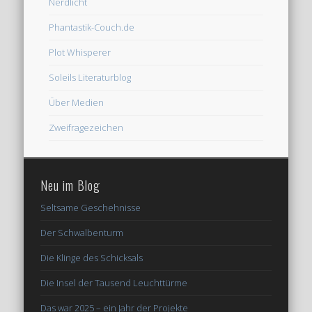
Nerdlicht
Phantastik-Couch.de
Plot Whisperer
Soleils Literaturblog
Über Medien
Zweifragezeichen
Neu im Blog
Seltsame Geschehnisse
Der Schwalbenturm
Die Klinge des Schicksals
Die Insel der Tausend Leuchttürme
Das war 2025 – ein Jahr der Projekte