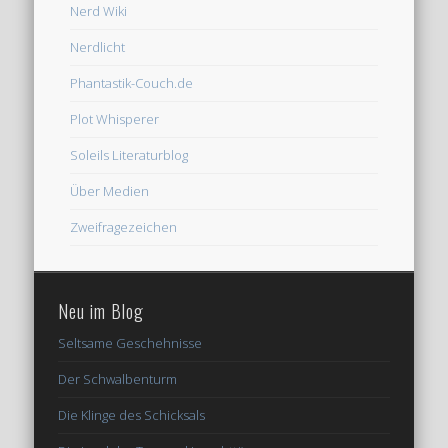
Nerd Wiki
Nerdlicht
Phantastik-Couch.de
Plot Whisperer
Soleils Literaturblog
Über Medien
Zweifragezeichen
Neu im Blog
Seltsame Geschehnisse
Der Schwalbenturm
Die Klinge des Schicksals