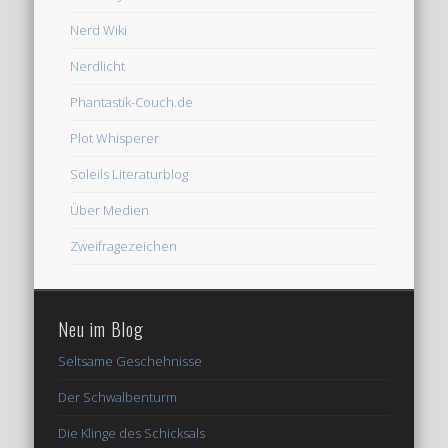
Nerd Wiki
Nerdlicht
Phantastik-Couch.de
Plot Whisperer
Soleils Literaturblog
Über Medien
Zweifragezeichen
Neu im Blog
Seltsame Geschehnisse
Der Schwalbenturm
Die Klinge des Schicksals