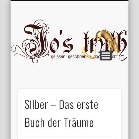
VERÖFFENTLICHUNGEN
WILLKOMMEN
IMPRESSUM
ÜBER MICH
VERTIPPT
EXTRAS
BLOG
Jo
Silber – Das erste
Buch der Träume