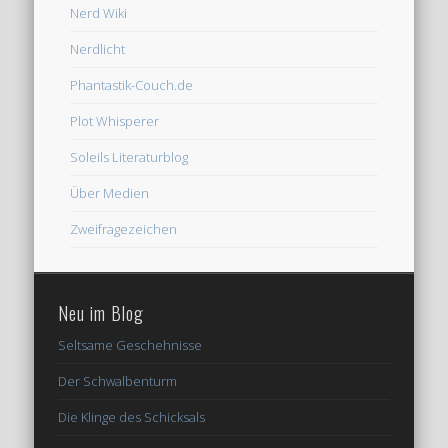
Nerd Wiki
Nerdlicht
Phantastik-Couch.de
Plot Whisperer
Soleils Literaturblog
Über Medien
Zweifragezeichen
Neu im Blog
Seltsame Geschehnisse
Der Schwalbenturm
Die Klinge des Schicksals