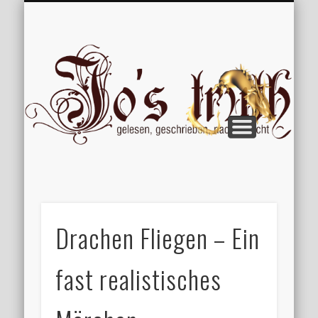
VERÖFFENTLICHUNGEN
WILLKOMMEN
IMPRESSUM
ÜBER MICH
VERTIPPT
EXTRAS
BLOG
Jo
Drachen Fliegen – Ein
fast realistisches