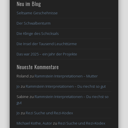
Neu im Blog
Seltsame Geschehnisse
Der Schwalbenturm
Die Klinge des Schicksals
Die Insel der Tausend Leuchttürme
Das war 2025 – ein Jahr der Projekte
Neueste Kommentare
Roland
zu
Rammstein Interpretationen – Mutter
Jo
zu
Rammstein Interpretationen – Du riechst so gut
Sabine
zu
Rammstein Interpretationen – Du riechst so
gut
Jo
zu
Rezi Suche und Rezi-Kodex
Michael Kothe, Autor
zu
Rezi Suche und Rezi-Kodex