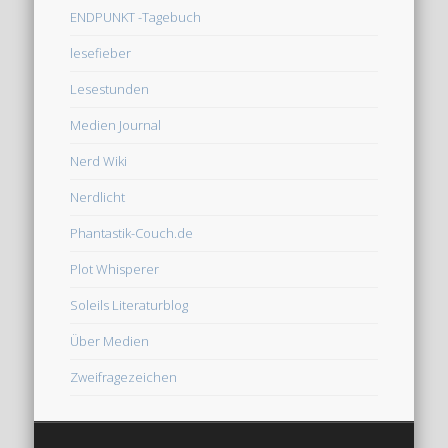
ENDPUNKT -Tagebuch
lesefieber
Lesestunden
Medien Journal
Nerd Wiki
Nerdlicht
Phantastik-Couch.de
Plot Whisperer
Soleils Literaturblog
Über Medien
Zweifragezeichen