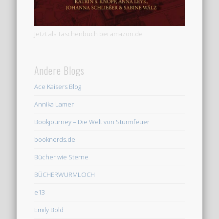
Jetzt als Taschenbuch bei amazon.de
Andere Blogs
Ace Kaisers Blog
Annika Lamer
Bookjourney – Die Welt von Sturmfeuer
booknerds.de
Bücher wie Sterne
BÜCHERWURMLOCH
e13
Emily Bold