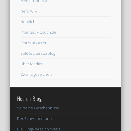
Medien Journal
Nerd Wiki
Nerdlicht
Phantastik-Couch.de
Plot Whisperer
Soleils Literaturblog
Über Medien
Zweifragezeichen
Neu im Blog
Seltsame Geschehnisse
Der Schwalbenturm
Die Klinge des Schicksals