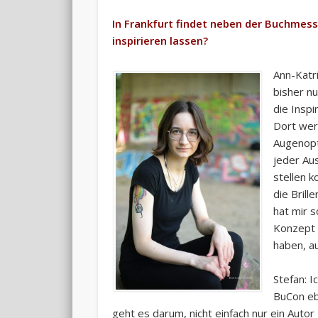
In Frankfurt findet neben der Buchmess
inspirieren lassen?
Ann-Katri
bisher n
die Inspi
Dort wer
Augenopti
jeder Aus
stellen k
die Brill
hat mir 
Konzept 
haben, a
Stefan: I
BuCon ebe
geht es darum, nicht einfach nur ein Autor 