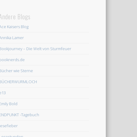
Andere Blogs
Ace Kaisers Blog
Annika Lamer
Bookjourney – Die Welt von Sturmfeuer
booknerds.de
Bücher wie Sterne
BÜCHERWURMLOCH
e13
Emily Bold
ENDPUNKT -Tagebuch
lesefieber
Lesestunden