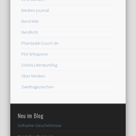
Medien Journal
Nerd Wiki
Nerdlicht
Phantastik-Couch.de
Plot Whisperer
Soleils Literaturblog
Über Medien
Zweifragezeichen
Neu im Blog
Seltsame Geschehnisse