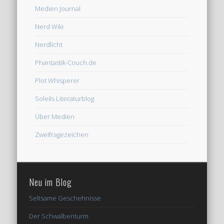
Medien Journal
Nerd Wiki
Nerdlicht
Phantastik-Couch.de
Plot Whisperer
Soleils Literaturblog
Über Medien
Zweifragezeichen
Neu im Blog
Seltsame Geschehnisse
Der Schwalbenturm