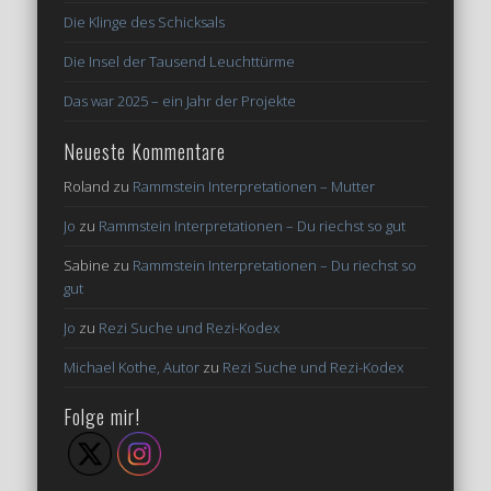
Die Klinge des Schicksals
Die Insel der Tausend Leuchttürme
Das war 2025 – ein Jahr der Projekte
Neueste Kommentare
Roland
zu
Rammstein Interpretationen – Mutter
Jo
zu
Rammstein Interpretationen – Du riechst so gut
Sabine
zu
Rammstein Interpretationen – Du riechst so
gut
Jo
zu
Rezi Suche und Rezi-Kodex
Michael Kothe, Autor
zu
Rezi Suche und Rezi-Kodex
Folge mir!