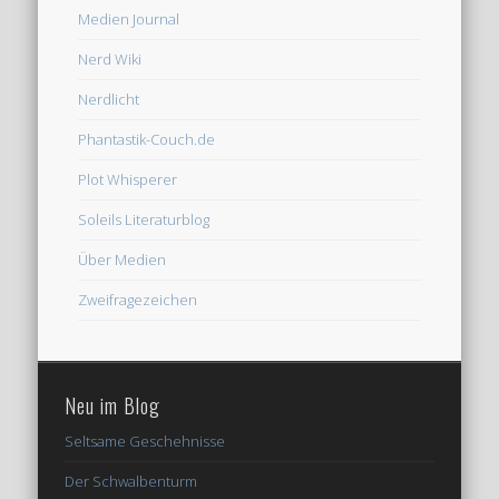
Medien Journal
Nerd Wiki
Nerdlicht
Phantastik-Couch.de
Plot Whisperer
Soleils Literaturblog
Über Medien
Zweifragezeichen
Neu im Blog
Seltsame Geschehnisse
Der Schwalbenturm