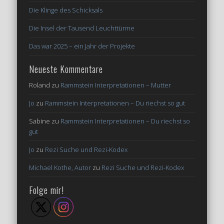
Die Klinge des Schicksals
Die Insel der Tausend Leuchttürme
Das war 2025 – ein Jahr der Projekte
Neueste Kommentare
Roland
zu
Rammstein Interpretationen – Mutter
Jo
zu
Rammstein Interpretationen – Du riechst so gut
Sabine
zu
Rammstein Interpretationen – Du riechst so
gut
Jo
zu
Rezi Suche und Rezi-Kodex
Michael Kothe, Autor
zu
Rezi Suche und Rezi-Kodex
Folge mir!