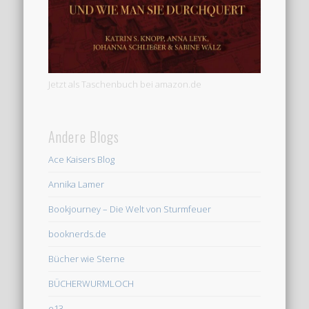
Jetzt als Taschenbuch bei amazon.de
Andere Blogs
Ace Kaisers Blog
Annika Lamer
Bookjourney – Die Welt von Sturmfeuer
booknerds.de
Bücher wie Sterne
BÜCHERWURMLOCH
e13