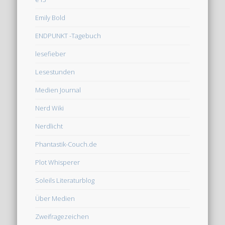
Emily Bold
ENDPUNKT -Tagebuch
lesefieber
Lesestunden
Medien Journal
Nerd Wiki
Nerdlicht
Phantastik-Couch.de
Plot Whisperer
Soleils Literaturblog
Über Medien
Zweifragezeichen