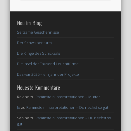
Neu im Blog
Seltsame Geschehnisse
Der Schwalbenturm
Die Klinge des Schicksals
Die Insel der Tausend Leuchttürme
Das war 2025 – ein Jahr der Projekte
Neueste Kommentare
Roland
zu
Rammstein Interpretationen – Mutter
Jo
zu
Rammstein Interpretationen – Du riechst so gut
Sabine
zu
Rammstein Interpretationen – Du riechst so
gut