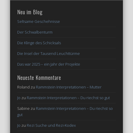
Neu im Blog
Seltsame Geschehnisse
Der Schwalbenturm
Die Klinge des Schicksals
Die Insel der Tausend Leuchttürme
Das war 2025 – ein Jahr der Projekte
Neueste Kommentare
Roland
zu
Rammstein Interpretationen – Mutter
Jo
zu
Rammstein Interpretationen – Du riechst so gut
Sabine
zu
Rammstein Interpretationen – Du riechst so
gut
Jo
zu
Rezi Suche und Rezi-Kodex