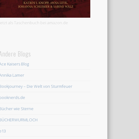
Jetzt als Taschenbuch bei amazon.de
Andere Blogs
Ace Kaisers Blog
Annika Lamer
Bookjourney – Die Welt von Sturmfeuer
booknerds.de
Bücher wie Sterne
BÜCHERWURMLOCH
e13