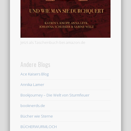
Jetzt als Taschenbuch bei amazon.de
Andere Blogs
Ace Kaisers Blog
Annika Lamer
Bookjourney – Die Welt von Sturmfeuer
booknerds.de
Bücher wie Sterne
BÜCHERWURMLOCH