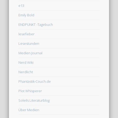
e13
Emily Bold
ENDPUNKT -Tagebuch
lesefieber
Lesestunden
Medien Journal
Nerd Wiki
Nerdlicht
Phantastik-Couch.de
Plot Whisperer
Soleils Literaturblog
Über Medien