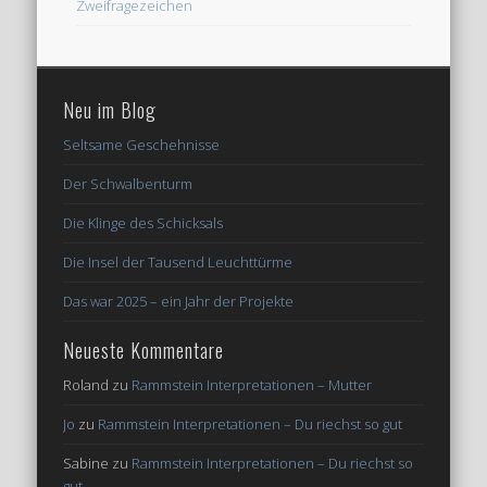
Zweifragezeichen
Neu im Blog
Seltsame Geschehnisse
Der Schwalbenturm
Die Klinge des Schicksals
Die Insel der Tausend Leuchttürme
Das war 2025 – ein Jahr der Projekte
Neueste Kommentare
Roland
zu
Rammstein Interpretationen – Mutter
Jo
zu
Rammstein Interpretationen – Du riechst so gut
Sabine
zu
Rammstein Interpretationen – Du riechst so
gut