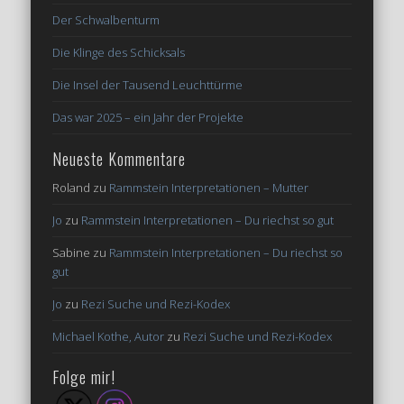
Der Schwalbenturm
Die Klinge des Schicksals
Die Insel der Tausend Leuchttürme
Das war 2025 – ein Jahr der Projekte
Neueste Kommentare
Roland
zu
Rammstein Interpretationen – Mutter
Jo
zu
Rammstein Interpretationen – Du riechst so gut
Sabine
zu
Rammstein Interpretationen – Du riechst so
gut
Jo
zu
Rezi Suche und Rezi-Kodex
Michael Kothe, Autor
zu
Rezi Suche und Rezi-Kodex
Folge mir!