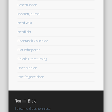
Lesestunden
Medien Journal
Nerd Wiki
Nerdlicht
Phantastik-Couch.de
Plot Whisperer
Soleils Literaturblog
Über Medien
Zweifragezeichen
Neu im Blog
Seltsame Geschehnisse