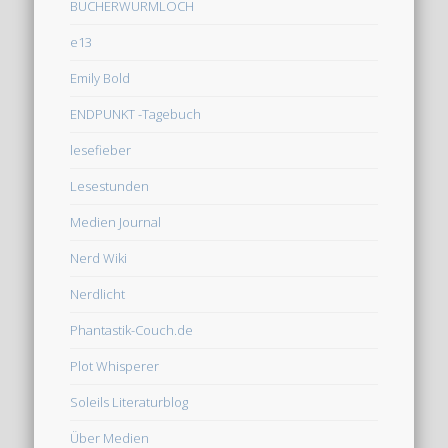
BÜCHERWURMLOCH
e13
Emily Bold
ENDPUNKT -Tagebuch
lesefieber
Lesestunden
Medien Journal
Nerd Wiki
Nerdlicht
Phantastik-Couch.de
Plot Whisperer
Soleils Literaturblog
Über Medien