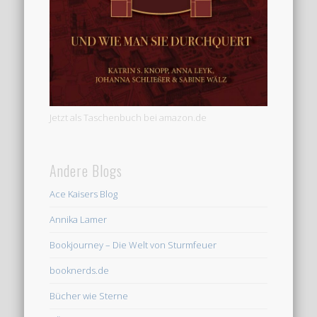
Jetzt als Taschenbuch bei amazon.de
Andere Blogs
Ace Kaisers Blog
Annika Lamer
Bookjourney – Die Welt von Sturmfeuer
booknerds.de
Bücher wie Sterne