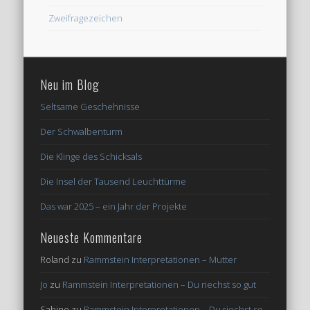
Zweifragezeichen
Neu im Blog
Seltsame Geschehnisse
Der Schwalbenturm
Die Klinge des Schicksals
Die Insel der Tausend Leuchttürme
Das war 2025 – ein Jahr der Projekte
Neueste Kommentare
Roland
zu
Rammstein Interpretationen – Mutter
Jo
zu
Rammstein Interpretationen – Du riechst so gut
Sabine
zu
Rammstein Interpretationen – Du riechst so