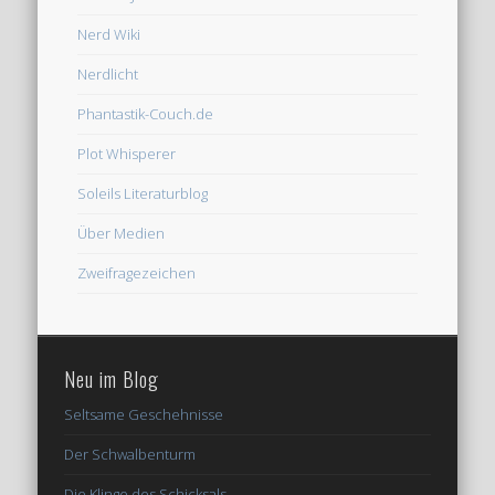
Nerd Wiki
Nerdlicht
Phantastik-Couch.de
Plot Whisperer
Soleils Literaturblog
Über Medien
Zweifragezeichen
Neu im Blog
Seltsame Geschehnisse
Der Schwalbenturm
Die Klinge des Schicksals