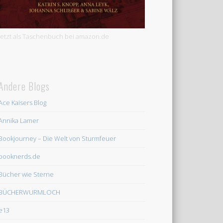
Jetzt als Taschenbuch bei amazon.de
Andere Blogs
Ace Kaisers Blog
Annika Lamer
Bookjourney – Die Welt von Sturmfeuer
booknerds.de
Bücher wie Sterne
BÜCHERWURMLOCH
e13