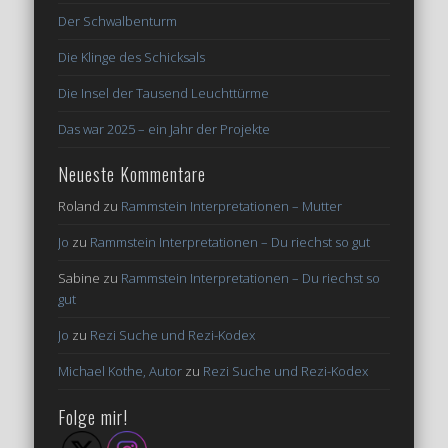
Der Schwalbenturm
Die Klinge des Schicksals
Die Insel der Tausend Leuchttürme
Das war 2025 – ein Jahr der Projekte
Neueste Kommentare
Roland
zu
Rammstein Interpretationen – Mutter
Jo
zu
Rammstein Interpretationen – Du riechst so gut
Sabine
zu
Rammstein Interpretationen – Du riechst so
gut
Jo
zu
Rezi Suche und Rezi-Kodex
Michael Kothe, Autor
zu
Rezi Suche und Rezi-Kodex
Folge mir!