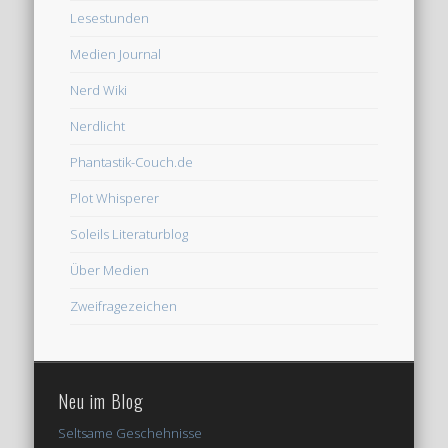
Lesestunden
Medien Journal
Nerd Wiki
Nerdlicht
Phantastik-Couch.de
Plot Whisperer
Soleils Literaturblog
Über Medien
Zweifragezeichen
Neu im Blog
Seltsame Geschehnisse