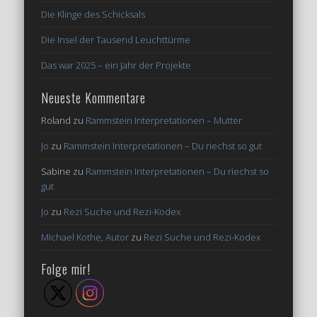
Die Klinge des Schicksals
Die Insel der Tausend Leuchttürme
Das war 2025 – ein Jahr der Projekte
Neueste Kommentare
Roland
zu
Rammstein Interpretationen – Mutter
Jo
zu
Rammstein Interpretationen – Du riechst so gut
Sabine
zu
Rammstein Interpretationen – Du riechst so
gut
Jo
zu
Rezi Suche und Rezi-Kodex
Michael Kothe, Autor
zu
Rezi Suche und Rezi-Kodex
Folge mir!