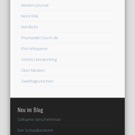
Medien Journal
Nerd Wiki
Nerdlicht
Phantastik-Couch.de
Plot Whisperer
Soleils Literaturblog
Über Medien
Zweifragezeichen
Neu im Blog
Seltsame Geschehnisse
Der Schwalbenturm