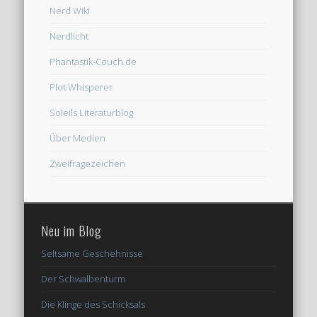
Nerd Wiki
Nerdlicht
Phantastik-Couch.de
Plot Whisperer
Soleils Literaturblog
Über Medien
Zweifragezeichen
Neu im Blog
Seltsame Geschehnisse
Der Schwalbenturm
Die Klinge des Schicksals