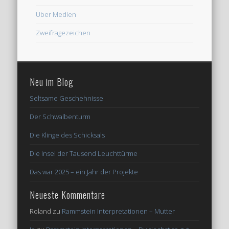
Über Medien
Zweifragezeichen
Neu im Blog
Seltsame Geschehnisse
Der Schwalbenturm
Die Klinge des Schicksals
Die Insel der Tausend Leuchttürme
Das war 2025 – ein Jahr der Projekte
Neueste Kommentare
Roland
zu
Rammstein Interpretationen – Mutter