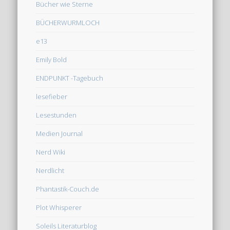
Bücher wie Sterne
BÜCHERWURMLOCH
e13
Emily Bold
ENDPUNKT -Tagebuch
lesefieber
Lesestunden
Medien Journal
Nerd Wiki
Nerdlicht
Phantastik-Couch.de
Plot Whisperer
Soleils Literaturblog