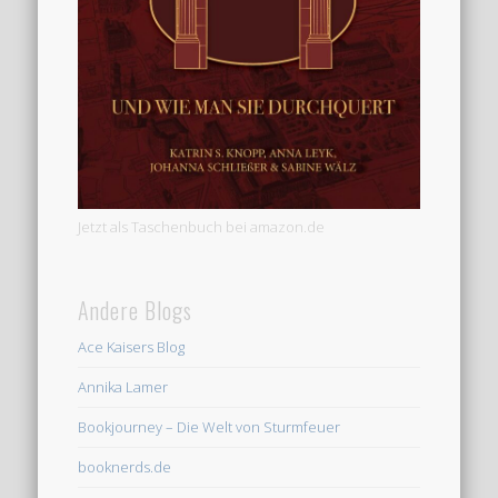
Jetzt als Taschenbuch bei amazon.de
Andere Blogs
Ace Kaisers Blog
Annika Lamer
Bookjourney – Die Welt von Sturmfeuer
booknerds.de