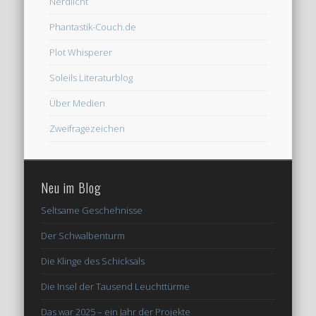
Nerdlicht
Phantastik-Couch.de
Plot Whisperer
Soleils Literaturblog
Über Medien
Zweifragezeichen
Neu im Blog
Seltsame Geschehnisse
Der Schwalbenturm
Die Klinge des Schicksals
Die Insel der Tausend Leuchttürme
Das war 2025 – ein Jahr der Projekte