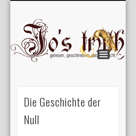
VERÖFFENTLICHUNGEN
WILLKOMMEN
IMPRESSUM
ÜBER MICH
VERTIPPT
EXTRAS
BLOG
Jo
Die Geschichte der
Null