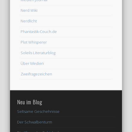
Nerd Wiki
Nerdlicht
Phantastik-Couch.de
Plot Whisperer
Soleils Literaturblog
Über Medien
Zweifragezeichen
Neu im Blog
Seltsame Geschehnisse
Der Schwalbenturm