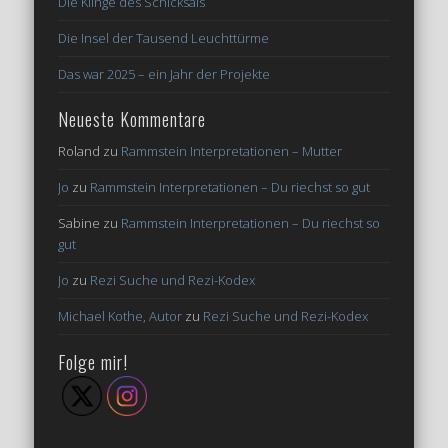
Die Klinge des Schicksals
Die Insel der Tausend Leuchttürme
Das war 2025 – ein Jahr der Projekte
Neueste Kommentare
Roland
zu
Rammstein Interpretationen – Mutter
Jo
zu
Rammstein Interpretationen – Du riechst so gut
Sabine
zu
Rammstein Interpretationen – Du riechst so
gut
Jo
zu
Rezi Suche und Rezi-Kodex
Michael Kothe, Autor
zu
Rezi Suche und Rezi-Kodex
Folge mir!