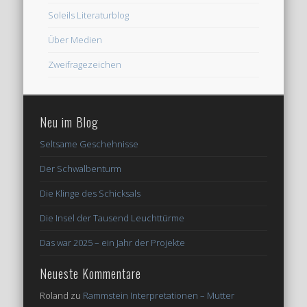
Soleils Literaturblog
Über Medien
Zweifragezeichen
Neu im Blog
Seltsame Geschehnisse
Der Schwalbenturm
Die Klinge des Schicksals
Die Insel der Tausend Leuchttürme
Das war 2025 – ein Jahr der Projekte
Neueste Kommentare
Roland
zu
Rammstein Interpretationen – Mutter