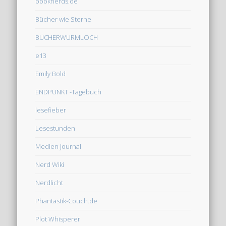
booknerds.de
Bücher wie Sterne
BÜCHERWURMLOCH
e13
Emily Bold
ENDPUNKT -Tagebuch
lesefieber
Lesestunden
Medien Journal
Nerd Wiki
Nerdlicht
Phantastik-Couch.de
Plot Whisperer