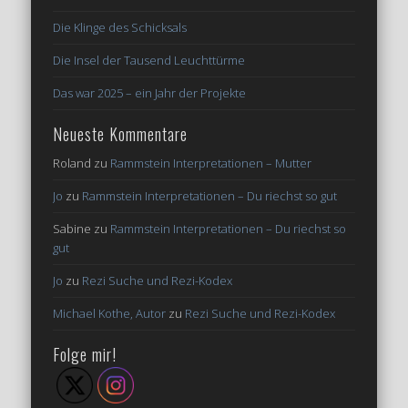
Die Klinge des Schicksals
Die Insel der Tausend Leuchttürme
Das war 2025 – ein Jahr der Projekte
Neueste Kommentare
Roland
zu
Rammstein Interpretationen – Mutter
Jo
zu
Rammstein Interpretationen – Du riechst so gut
Sabine
zu
Rammstein Interpretationen – Du riechst so
gut
Jo
zu
Rezi Suche und Rezi-Kodex
Michael Kothe, Autor
zu
Rezi Suche und Rezi-Kodex
Folge mir!