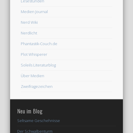
Lesestunden
Medien Journal
Nerd Wiki
Nerdlicht
Phantastik-Couch.de
Plot Whisperer
Soleils Literaturblog
Über Medien
Zweifragezeichen
Neu im Blog
Seltsame Geschehnisse
Der Schwalbenturm