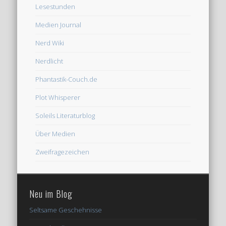
Lesestunden
Medien Journal
Nerd Wiki
Nerdlicht
Phantastik-Couch.de
Plot Whisperer
Soleils Literaturblog
Über Medien
Zweifragezeichen
Neu im Blog
Seltsame Geschehnisse